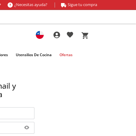
¿Necesitas ayuda?
Sigue tu compra
*
dores
Utensilios De Cocina
Ofertas
ail y
a