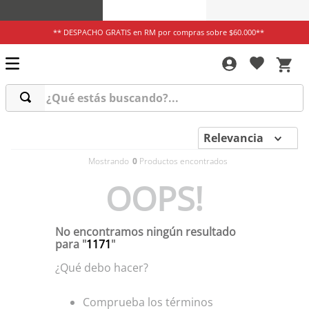
** DESPACHO GRATIS en RM por compras sobre $60.000**
¿Qué estás buscando?...
Relevancia
0
OOPS!
No encontramos ningún resultado
para "
1171
"
¿Qué debo hacer?
Comprueba los términos