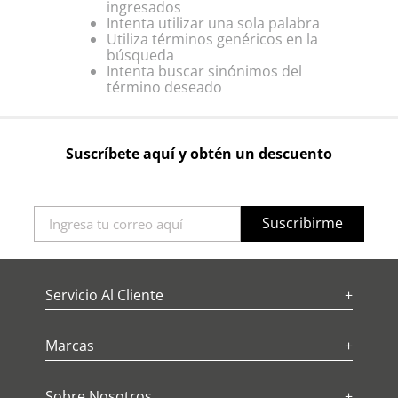
ingresados
Intenta utilizar una sola palabra
Utiliza términos genéricos en la
búsqueda
Intenta buscar sinónimos del
término deseado
Suscríbete aquí y obtén un descuento
Suscribirme
Servicio Al Cliente
+
Marcas
+
Sobre Nosotros
+