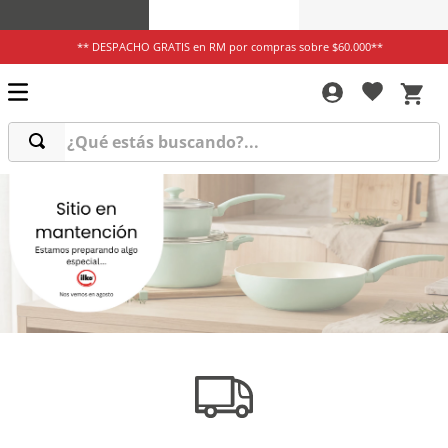
** DESPACHO GRATIS en RM por compras sobre $60.000**
¿Qué estás buscando?...