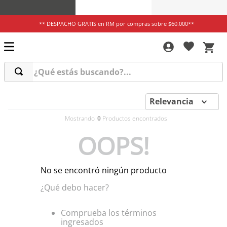
** DESPACHO GRATIS en RM por compras sobre $60.000**
¿Qué estás buscando?...
Relevancia
0
OOPS!
No se encontró ningún producto
¿Qué debo hacer?
Comprueba los términos
ingresados