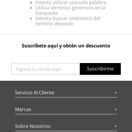
Intenta utilizar una sola palabra
Utiliza términos genéricos en la
búsqueda
Intenta buscar sinónimos del
término deseado
Suscríbete aquí y obtén un descuento
Suscribirme
Servicio Al Cliente
+
Marcas
+
Sobre Nosotros
+