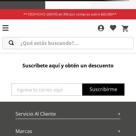
** DESPACHO GRATIS en RM por compras sobre $60.000**
¿Qué estás buscando?...
Suscríbete aquí y obtén un descuento
Suscribirme
Servicio Al Cliente
+
Marcas
+