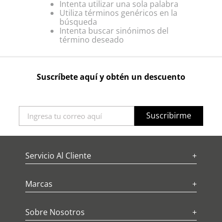
Intenta utilizar una sola palabra
Utiliza términos genéricos en la
búsqueda
Intenta buscar sinónimos del
término deseado
Suscríbete aquí y obtén un descuento
Suscribirme
Servicio Al Cliente
+
Marcas
+
Sobre Nosotros
+