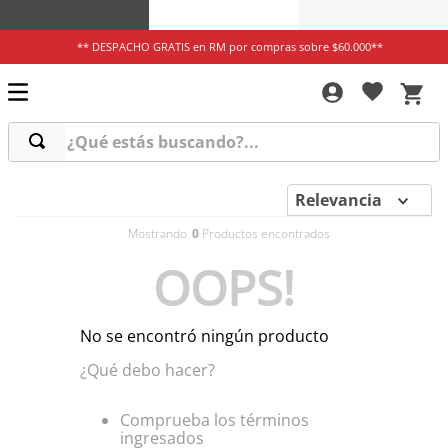
** DESPACHO GRATIS en RM por compras sobre $60.000**
¿Qué estás buscando?...
Relevancia
0
OOPS!
No se encontró ningún producto
¿Qué debo hacer?
Comprueba los términos
ingresados