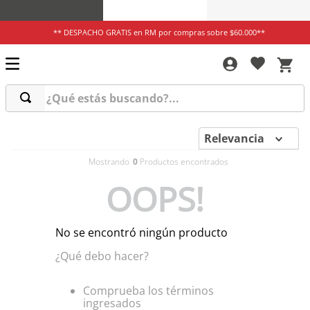
** DESPACHO GRATIS en RM por compras sobre $60.000**
¿Qué estás buscando?...
Relevancia
0
OOPS!
No se encontró ningún producto
¿Qué debo hacer?
Comprueba los términos
ingresados