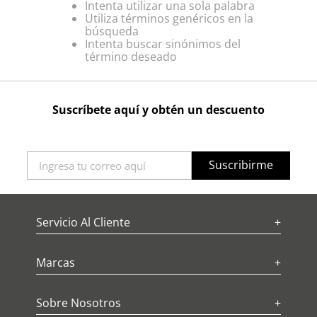
Intenta utilizar una sola palabra
Utiliza términos genéricos en la
búsqueda
Intenta buscar sinónimos del
término deseado
Suscríbete aquí y obtén un descuento
Suscribirme
Servicio Al Cliente
+
Marcas
+
Sobre Nosotros
+