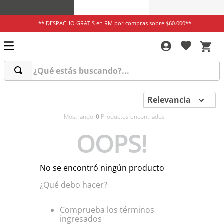
** DESPACHO GRATIS en RM por compras sobre $60.000**
¿Qué estás buscando?...
Relevancia
0
OOPS!
No se encontró ningún producto
¿Qué debo hacer?
Comprueba los términos
ingresados