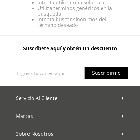
Intenta utilizar una sola palabra
Utiliza términos genéricos en la
búsqueda
Intenta buscar sinónimos del
término deseado
Suscríbete aquí y obtén un descuento
Suscribirme
Servicio Al Cliente
+
Marcas
+
Sobre Nosotros
+