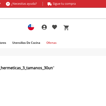
¿Necesitas ayuda?
Sigue tu compra
*
dores
Utensilios De Cocina
Ofertas
_hermeticas_3_tamanos_30un
"