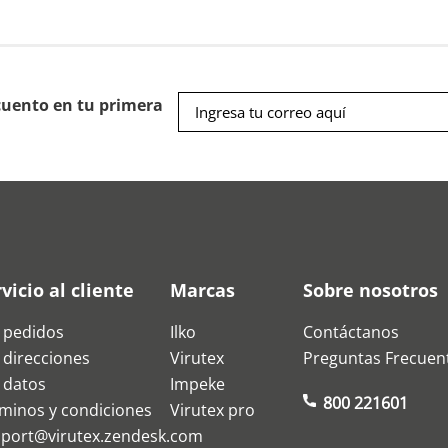
cuento en tu primera
vicio al cliente
Marcas
Sobre nosotros
 pedidos
Ilko
Contáctanos
 direcciones
Virutex
Preguntas Frecuen
 datos
Impeke
800 221601
minos y condiciones
Virutex pro
port@virutex.zendesk.com