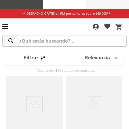
** DESPACHO GRATIS en RM por compras sobre $60.000**
¿Qué estás buscando?...
Relevancia
Filtrar
4