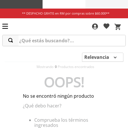
** DESPACHO GRATIS en RM por compras sobre $60.000**
¿Qué estás buscando?...
Relevancia
0
OOPS!
No se encontró ningún producto
¿Qué debo hacer?
Comprueba los términos
ingresados