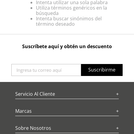
Intenta utilizar una sola palabra
Utiliza términos genéricos en la
búsqueda
Intenta buscar sinónimos del
término deseado
Suscríbete aquí y obtén un descuento
Suscribirme
Servicio Al Cliente
+
Marcas
+
Sobre Nosotros
+